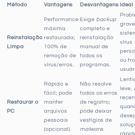
Método
Vantagens
Desvantagens
Ideal
Prob
Performance
Exige
backup
grave
máxima
completo e
siste
Reinstalação
restaurada;
reinstalação
vírus
Limpa
100% de
manual de
persi
remoção de
todos os
ou tr
vírus/erros.
programas.
usuár
Lenti
Rápido e
Não resolve
leve,
fácil; pode
todos os erros
recen
Restaurar o
manter
de registro;
quan
PC
arquivos
pode deixar
dese
pessoais
vestígios de
solu
(opcional).
malware
.
rápid