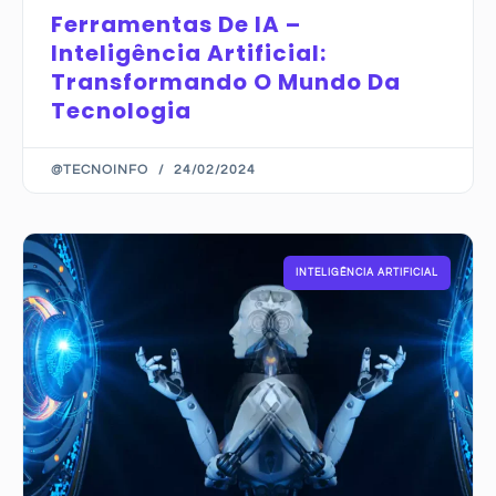
Ferramentas De IA –
Inteligência Artificial:
Transformando O Mundo Da
Tecnologia
@TECNOINFO
24/02/2024
INTELIGÊNCIA ARTIFICIAL