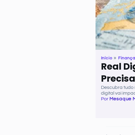
»
Início
Finanç
Real Di
Precis
Descubra tudo 
digital vai impa
Por
Mesaque 