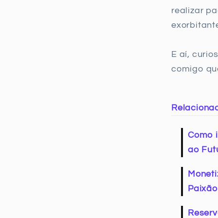
realizar p
exorbitant
E aí, curi
comigo qu
Relaciona
Como i
ao Fut
Moneti
Paixão
Reserv