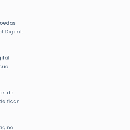
oedas
l Digital.
ital
 sua
das de
de ficar
agine