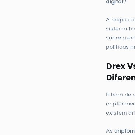
digital
?
A resposta
sistema fi
sobre a em
políticas 
Drex V
Difere
É hora de 
criptomoe
existem di
As
cripto