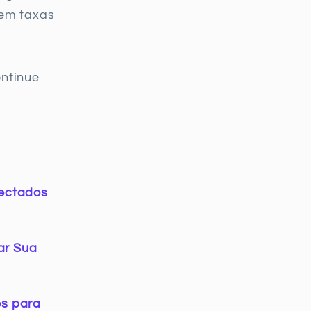
sem taxas
ontinue
nectados
ar Sua
es para