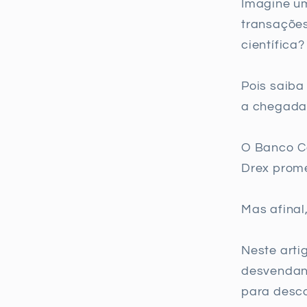
Imagine um
transações
científica?
Pois saiba
a chegad
O Banco Ce
Drex prome
Mas afinal
Neste arti
desvendand
para desco