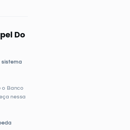
pel Do
o
sistema
e o Banco
beça nessa
oeda