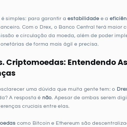
 é simples: para garantir a
estabilidade
e a
eficiên
nanceiro. Com o Drex, o Banco Central terá maior c
issão e circulação da moeda, além de poder imp
monetárias de forma mais ágil e precisa.
s. Criptomoedas: Entendendo A
nças
esclarecer uma dúvida que muita gente tem: o
Dre
da? A resposta é
não
. Apesar de ambas serem digi
ferenças cruciais entre elas.
moedas
como Bitcoin e Ethereum são descentraliza