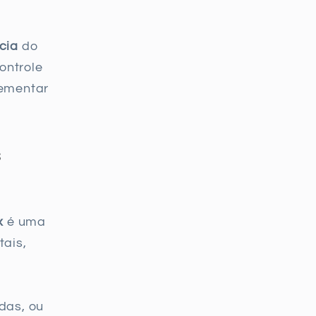
cia
do
ontrole
lementar
s
x
é uma
tais,
das, ou