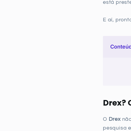
está prest
E aí, pron
Conteúd
Drex? 
O
Drex
não
pesquisa 