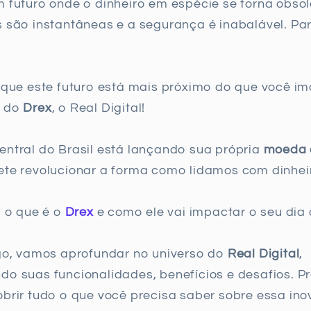
 futuro onde o dinheiro em espécie se torna obsol
 são instantâneas e a segurança é inabalável. Pa
 que este futuro está mais próximo do que você i
a do
Drex
, o Real Digital!
ntral do Brasil está lançando sua própria
moeda d
te revolucionar a forma como lidamos com dinhei
, o que é o
Drex
e como ele vai impactar o seu dia 
go, vamos aprofundar no universo do
Real Digital
,
o suas funcionalidades, benefícios e desafios. P
brir tudo o que você precisa saber sobre essa in