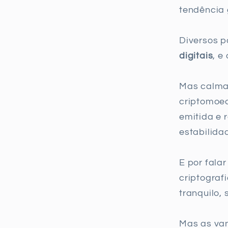
tendência 
Diversos p
digitais
, e
Mas calma 
criptomoe
emitida e 
estabilida
E por fala
criptograf
tranquilo,
Mas as va