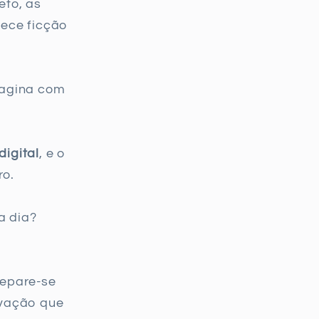
eto, as
rece ficção
magina com
igital
, e o
ro.
a dia?
repare-se
ovação que