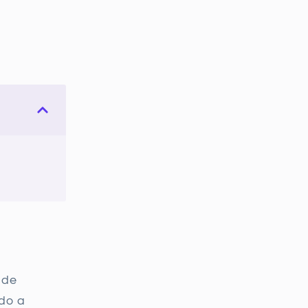
 de
do a