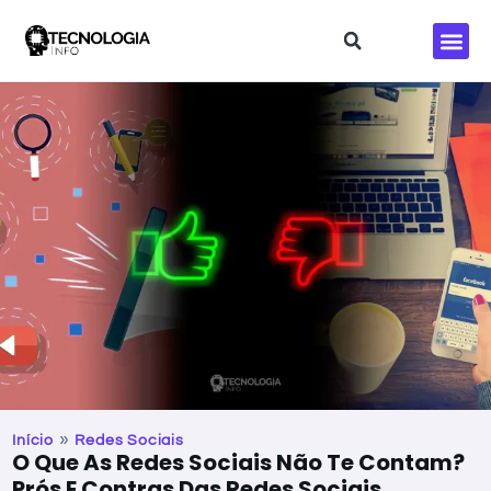
Redes S
»
Início
Redes Sociais
O Que As Redes Sociais Não Te Contam?
Prós E Contras Das Redes Sociais