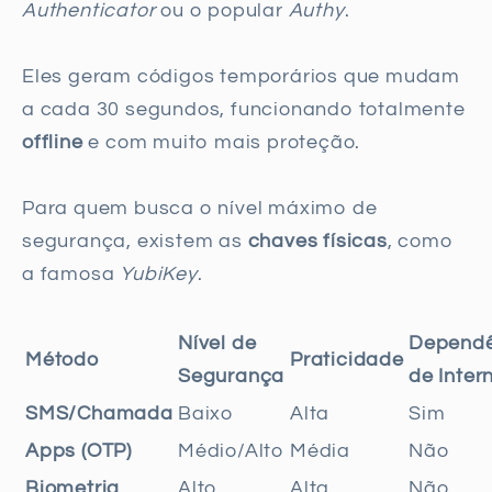
Authenticator
ou o popular
Authy
.
Eles geram códigos temporários que mudam
a cada 30 segundos, funcionando totalmente
offline
e com muito mais proteção.
Para quem busca o nível máximo de
segurança, existem as
chaves físicas
, como
a famosa
YubiKey
.
Nível de
Dependê
Método
Praticidade
Segurança
de Inter
SMS/Chamada
Baixo
Alta
Sim
Apps (OTP)
Médio/Alto
Média
Não
Biometria
Alto
Alta
Não