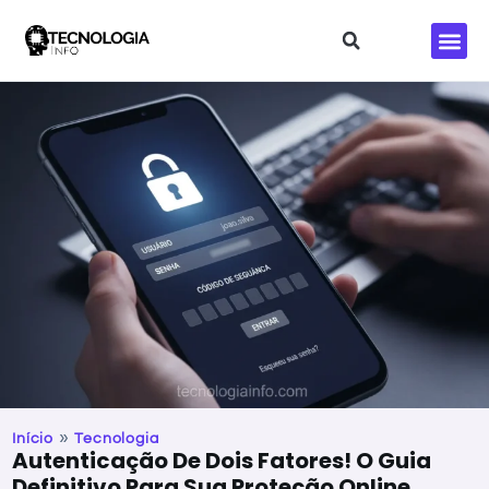
Redes S
»
Início
Tecnologia
Autenticação De Dois Fatores! O Guia
Definitivo Para Sua Proteção Online